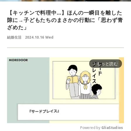
【キッチンで料理中…】ほんの一瞬目を離した
隙に→子どもたちのまさかの行動に「思わず青
ざめた」
結婚生活
2024.10.16 Wed
もっと読む
arrow_forward_ios
Powered by 
GliaStudios