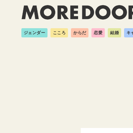
ジェンダー
こころ
からだ
恋愛
結婚
キ