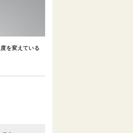
温度を変えている
。