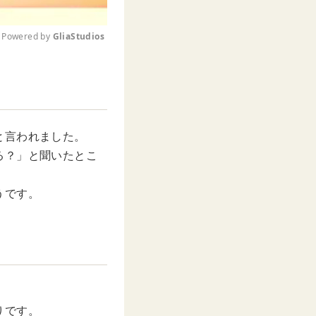
Powered by 
GliaStudios
M
u
t
e
と言われました。
る？」と聞いたとこ
うです。
りです。