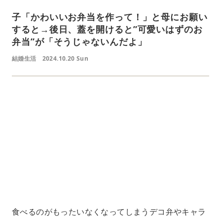
子「かわいいお弁当を作って！」と母にお願い
すると→後日、蓋を開けると”可愛いはずのお
弁当”が「そうじゃないんだよ」
結婚生活
2024.10.20 Sun
L
o
/
U
a
n
d
m
e
u
d
t
:
e
4
1
.
2
1
%
食べるのがもったいなくなってしまうデコ弁やキャラ