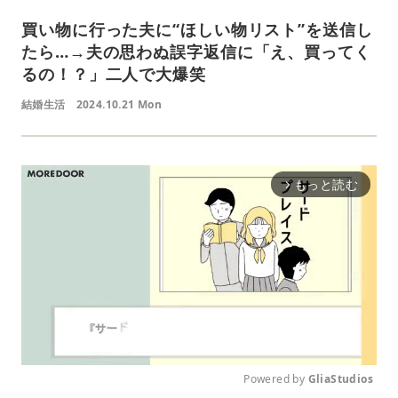
買い物に行った夫に“ほしい物リスト”を送信し
たら…→夫の思わぬ誤字返信に「え、買ってく
るの！？」二人で大爆笑
結婚生活
2024.10.21 Mon
もっと読む
arrow_forward_ios
Powered by 
GliaStudios