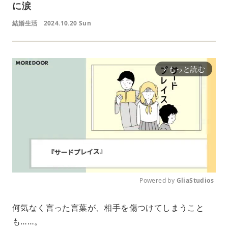
に涙
結婚生活
2024.10.20 Sun
もっと読む
arrow_forward_ios
Powered by 
GliaStudios
M
何気なく言った言葉が、相手を傷つけてしまうこと
u
も……。
t