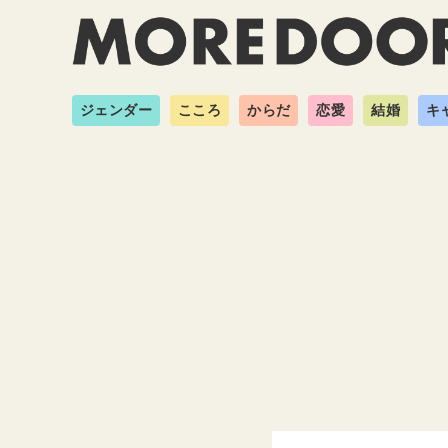
ジェンダー
こころ
からだ
恋愛
結婚
キ