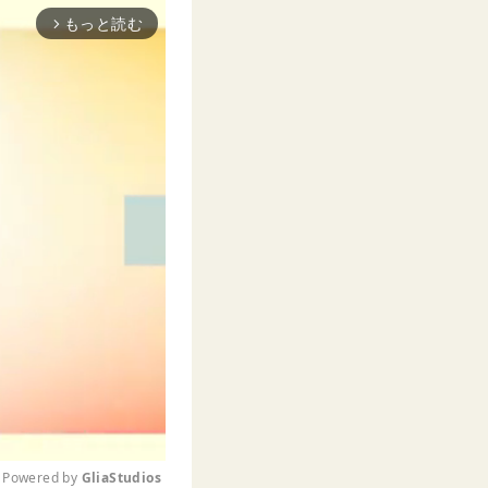
もっと読む
arrow_forward_ios
Powered by 
GliaStudios