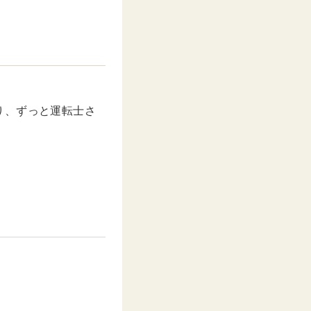
M
u
t
e
り、ずっと運転士さ