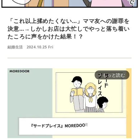
「これ以上揉めたくない…」ママ友への謝罪を
決意…→しかしお店は大忙しでやっと落ち着い
たころに声をかけた結果！？
結婚生活
2024.10.25 Fri
もっと読む
arrow_forward_ios