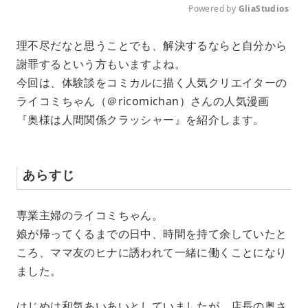
Powered by 
GliaStudios
M
理不尽だなと思うことでも、解決するならと自分から
u
謝罪するという方もいますよね。
t
e
今回は、体験談をコミカルに描く人気クリエイターの
ライコミちゃん（＠ricomichan）さんの人気漫画
『奥様は人間関係クラッシャー』を紹介します。
あらすじ
専業主婦のライコミちゃん。
娘が帰ってくるまでの日中、時間を持て余していたと
ころ、ママ友のヒナに誘われて一緒に働くことになり
ました。
はじめは和気あいあいとしていましたが、店長の奥さ