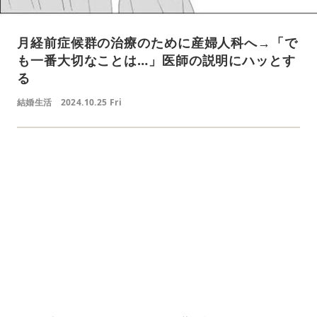
月経前症候群の治療のために産婦人科へ→「で
も一番大切なことは…」医師の説明にハッとす
る
結婚生活
2024.10.25 Fri
L
o
/
U
a
n
d
m
e
u
d
t
:
e
4
1
.
2
1
%