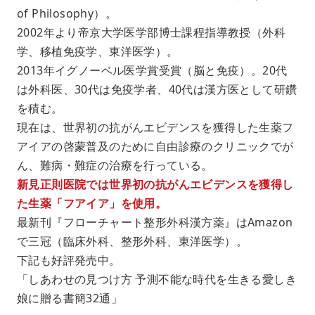
of Philosophy）。
2002年より帝京大学医学部博士課程指導教授（外科
学、移植免疫学、東洋医学）。
2013年イグノーベル医学賞受賞（脳と免疫）。20代
は外科医、30代は免疫学者、40代は漢方医として研鑽
を積む。
現在は、世界初の抗がんエビデンスを獲得した生薬フ
アイアの啓蒙普及のために自由診療のクリニックでが
ん、難病・難症の治療を行っている。
新見正則医院では世界初の抗がんエビデンスを獲得し
た生薬「フアイア」を使用。
最新刊『フローチャート整形外科漢方薬』はAmazon
で三冠（臨床外科、整形外科、東洋医学）。
下記も好評発売中。
「しあわせの見つけ方 予測不能な時代を生きる愛しき
娘に贈る書簡32通」