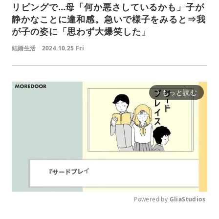
リビングで…母「何か悪さしているかも」子が
静かなことに違和感。急いで様子をみると⇒我
が子の姿に「思わず大爆笑した」
結婚生活
2024.10.25 Fri
もっと読む
arrow_forward_ios
Powered by 
GliaStudios
M