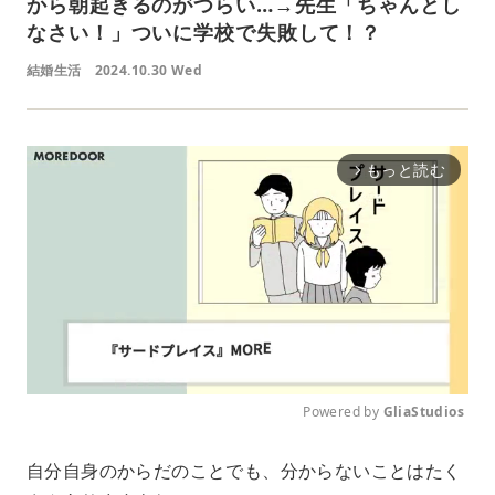
から朝起きるのがつらい…→先生「ちゃんとし
なさい！」ついに学校で失敗して！？
結婚生活
2024.10.30 Wed
もっと読む
arrow_forward_ios
Powered by 
GliaStudios
M
自分自身のからだのことでも、分からないことはたく
u