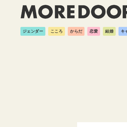
ジェンダー
こころ
からだ
恋愛
結婚
キ