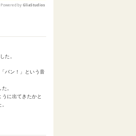
Powered by 
GliaStudios
M
u
t
e
ました。
、「バン！」という音
した。
ように出てきたかと
た。