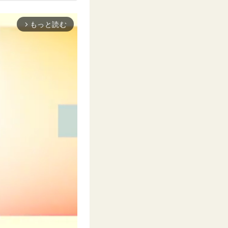
もっと読む
arrow_forward_ios