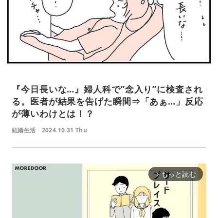
『今日長いな…』婦人科で”念入り”に検査され
る。医者が結果を告げた瞬間⇒「あぁ…」反応
が薄いわけとは！？
結婚生活
2024.10.31 Thu
もっと読む
arrow_forward_ios