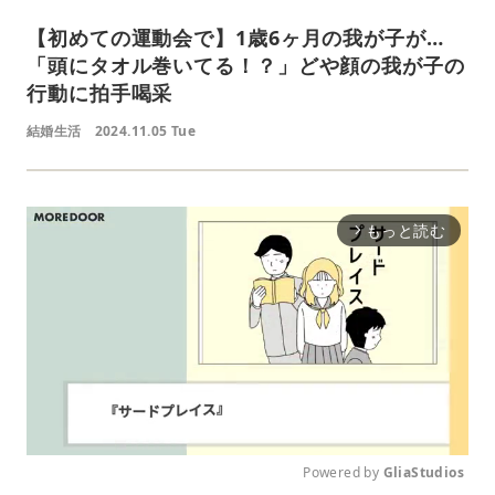
【初めての運動会で】1歳6ヶ月の我が子が…
「頭にタオル巻いてる！？」どや顔の我が子の
行動に拍手喝采
結婚生活
2024.11.05 Tue
もっと読む
arrow_forward_ios
Powered by 
GliaStudios