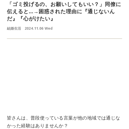
「ゴミ投げるの、お願いしてもいい？」同僚に
伝えると…→困惑された理由に『通じないん
だ』『心がけたい』
結婚生活
2024.11.06 Wed
L
o
/
U
a
n
d
m
e
u
d
t
:
e
4
1
.
2
1
%
皆さんは、普段使っている言葉が他の地域では通じな
かった経験はありませんか？