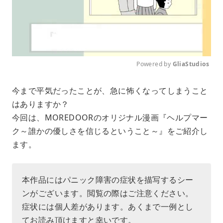
Powered by 
GliaStudios
M
今まで平気だったことが、急に怖くなってしまうこと
u
はありますか？
t
e
今回は、MOREDOORのオリジナル漫画『ヘルプマー
ク～誰かの優しさを信じるということ～』をご紹介し
ます。
本作品にはパニック障害の症状を描写するシー
ンがございます。閲覧の際はご注意ください。
症状には個人差があります。あくまで一例とし
てお読み頂けますと幸いです。