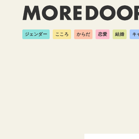
ジェンダー
こころ
からだ
恋愛
結婚
キ