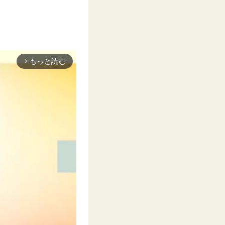
もっと読む
arrow_forward_ios