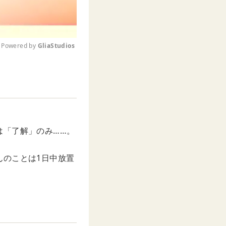
Powered by 
GliaStudios
M
u
t
e
は「了解」のみ……。
んのことは1日中放置