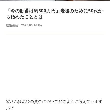
「今の貯蓄は約500万円」老後のために50代か
ら始めたこととは
結婚生活
2025.05.16 Fri
L
o
/
U
a
n
d
m
e
u
d
t
:
e
4
1
.
2
1
%
皆さんは老後の資金についてどのように考えています
か？