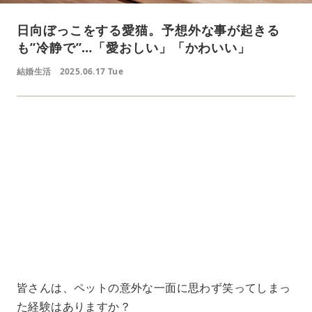
日向ぼっこをする愛猫。予想外な事が起きる
も”冷静で”…「愛おしい」「かわいい」
結婚生活
2025.06.17 Tue
L
o
/
U
a
n
d
m
e
u
d
t
:
e
4
1
.
2
1
%
皆さんは、ペットの意外な一面に思わず笑ってしまっ
た経験はありますか？