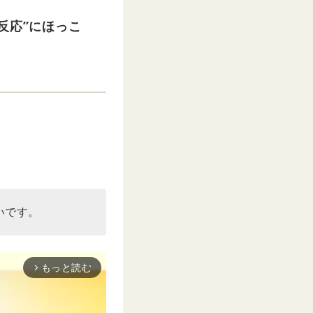
反応”にほっこ
いです。
もっと読む
arrow_forward_ios