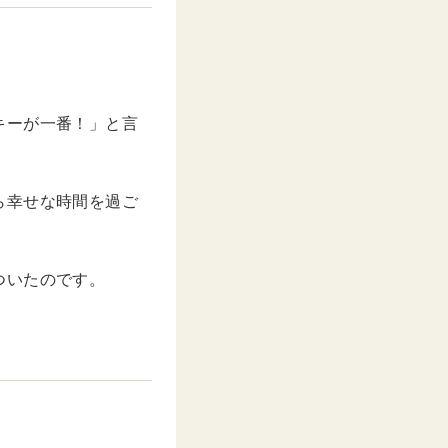
t
e
キーが一番！」と言
ら幸せな時間を過ご
ついたのです。