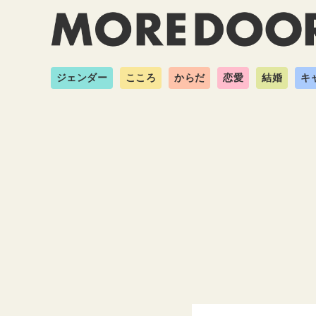
ジェンダー
こころ
からだ
恋愛
結婚
キ