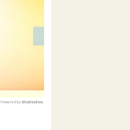
Powered by 
GliaStudios
M
u