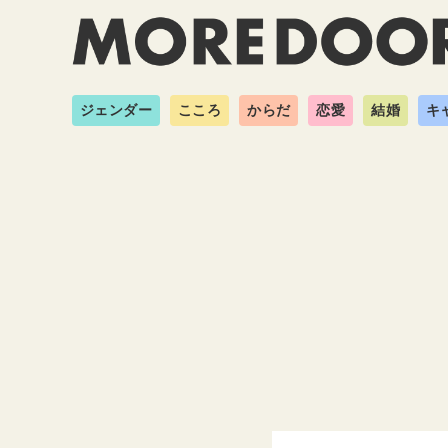
ジェンダー
こころ
からだ
恋愛
結婚
キ