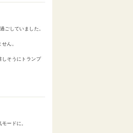
t
e
で過ごしていました。
ません。
嬉しそうにトランプ
。
気モードに。