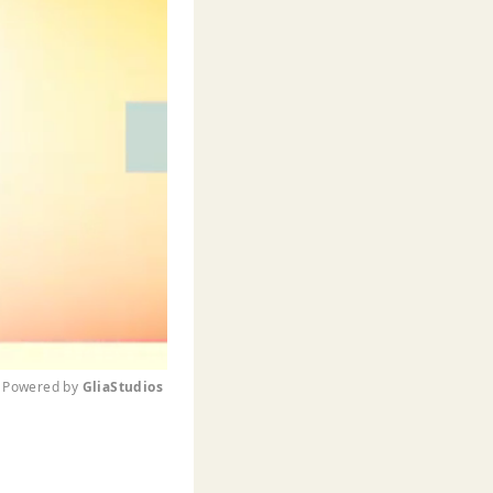
Powered by 
GliaStudios
M
u