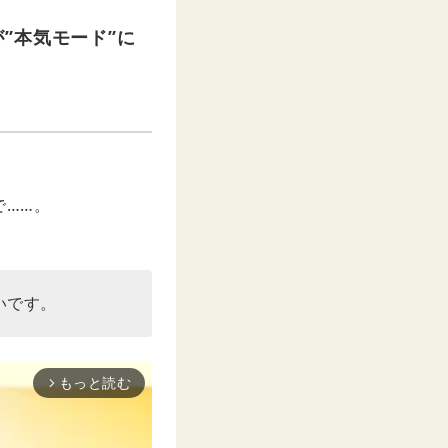
”本気モード”に
で……。
いです。
もっと読む
arrow_forward_ios