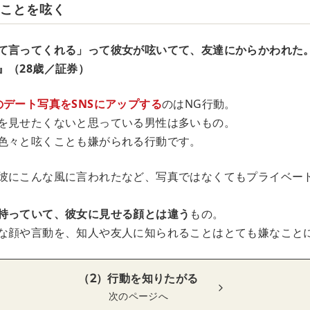
のことを呟く
て言ってくれる」って彼女が呟いてて、友達にからかわれた
』（28歳／証券）
のデート写真をSNSにアップする
のはNG行動。
を見せたくないと思っている男性は多いもの。
色々と呟くことも嫌がられる行動です。
彼にこんな風に言われたなど、写真ではなくてもプライベー
持っていて、彼女に見せる顔とは違う
もの。
な顔や言動を、知人や友人に知られることはとても嫌なこと
（2）行動を知りたがる
次のページへ