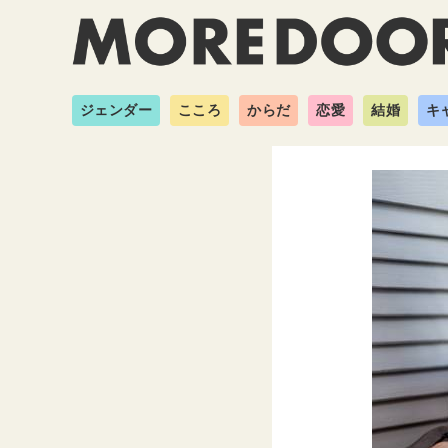
ジェンダー
こころ
からだ
恋愛
結婚
キ