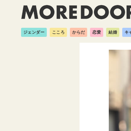
ジェンダー
こころ
からだ
恋愛
結婚
キ