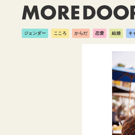
ジェンダー
こころ
からだ
恋愛
結婚
キ