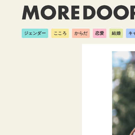
ジェンダー
こころ
からだ
恋愛
結婚
キ