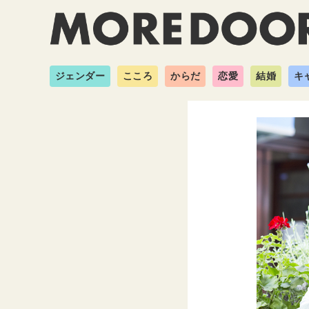
ジェンダー
こころ
からだ
恋愛
結婚
キ