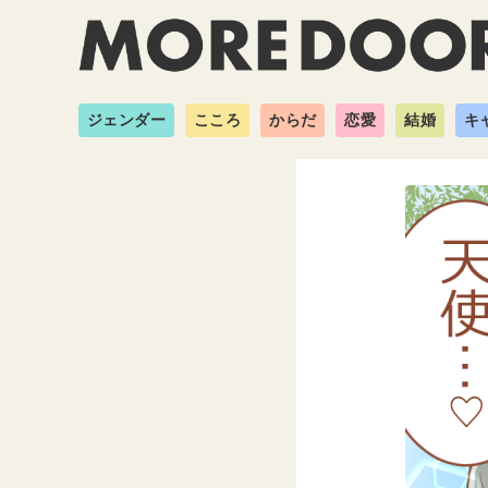
ジェンダー
こころ
からだ
恋愛
結婚
キ