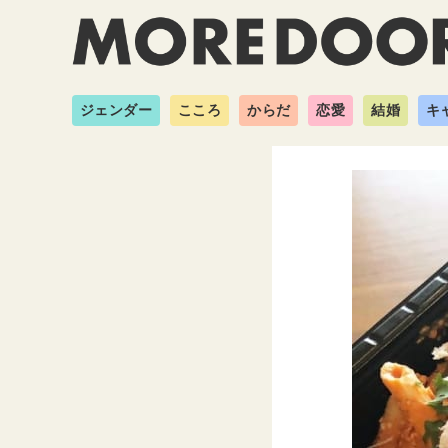
ジェンダー
こころ
からだ
恋愛
結婚
キ