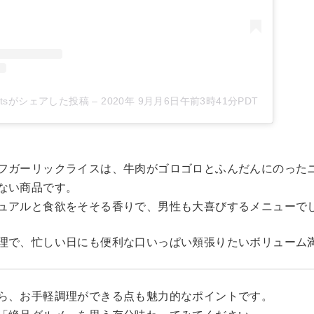
sweetsがシェアした投稿
–
2020年 9月月6日午前3時41分PDT
フガーリックライスは、牛肉がゴロゴロとふんだんにのった
ない商品です。
ュアルと食欲をそそる香りで、男性も大喜びするメニューで
理で、忙しい日にも便利な口いっぱい頬張りたいボリューム
ら、お手軽調理ができる点も魅力的なポイントです。