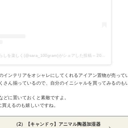
らしを楽しく(@sara_100gram)がシェアした投稿
–
2020年 7月月31日午前4時04分PDT
のインテリアをオシャレにしてくれるアイアン置物が売って
くさん揃っているので、自分のイニシャルを買ってみるのも
などに置いておくと素敵ですよ。
軽に買えるのも嬉しいですね。
（2）【キャンドゥ】アニマル陶器加湿器