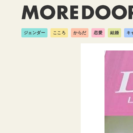
ジェンダー
こころ
からだ
恋愛
結婚
キ