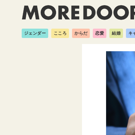
ジェンダー
こころ
からだ
恋愛
結婚
キ