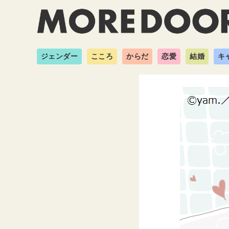
ジェンダー
こころ
からだ
恋愛
結婚
キ