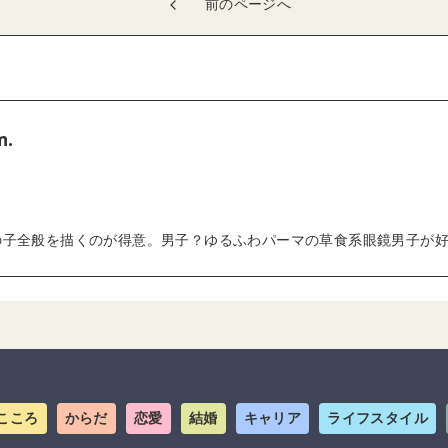
前のページへ
m.
の子全般を描くのが得意。男子？ゆるふわパーマの草食系眼鏡男子が
こころ
からだ
恋愛
結婚
キャリア
ライフスタイル