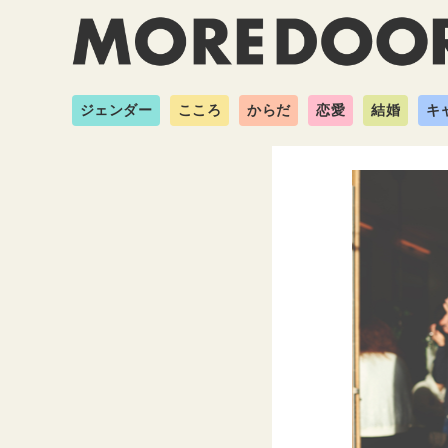
ジェンダー
こころ
からだ
恋愛
結婚
キ