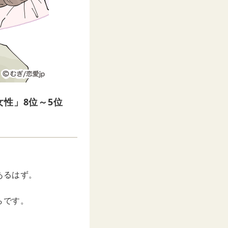
性」8位～5位
あるはず。
らです。