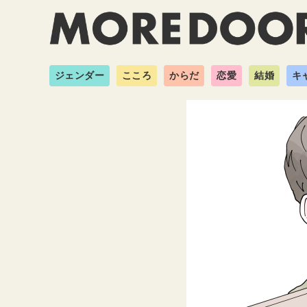
ジェンダー
こころ
からだ
恋愛
結婚
キ