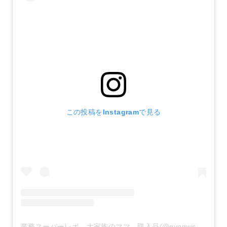
この投稿をInstagramで見る
業務スーパーレポ 大家族のママ 購入品(@gyomusuper_love)がシェアした投稿