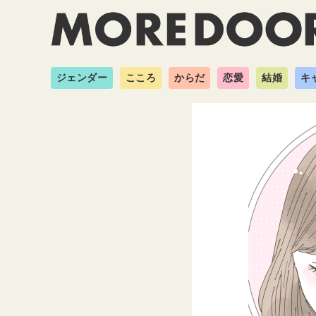
ジェンダー
こころ
からだ
恋愛
結婚
キ