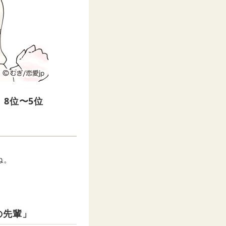
8位〜5位
ね。
の先輩」