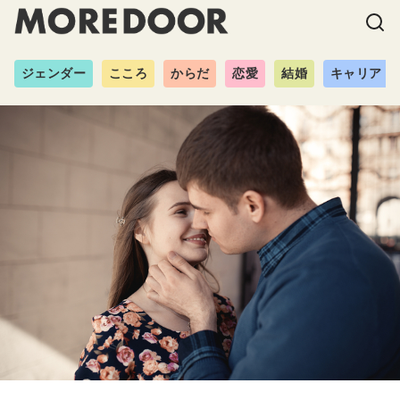
ジェンダー
こころ
からだ
恋愛
結婚
キャリア