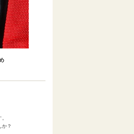
め
す。
んか？