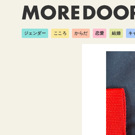
ジェンダー
こころ
からだ
恋愛
結婚
キ