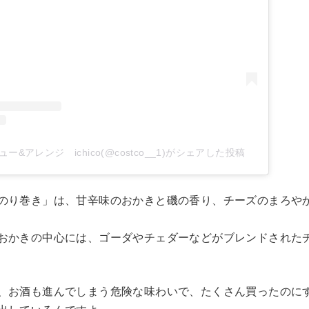
ー&アレンジ ichico(@costco__1)がシェアした投稿
のり巻き」は、甘辛味のおかきと磯の香り、チーズのまろや
おかきの中心には、ゴーダやチェダーなどがブレンドされた
、お酒も進んでしまう危険な味わいで、たくさん買ったのに