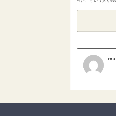
った、という人が続
mu