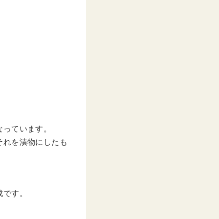
なっています。
それを漬物にしたも
成です。