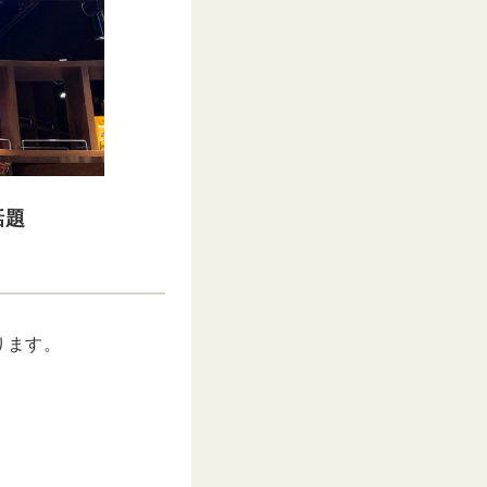
話題
ります。
。