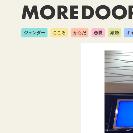
ジェンダー
こころ
からだ
恋愛
結婚
キ