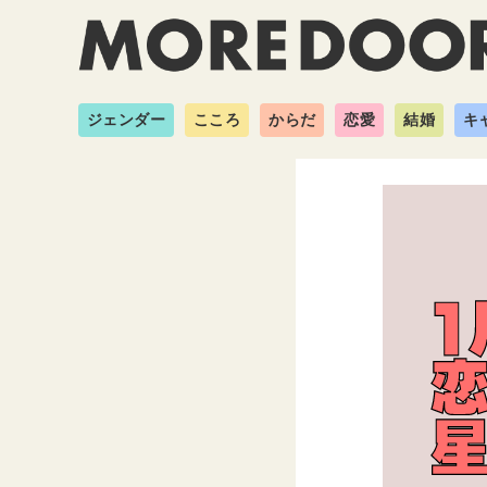
ジェンダー
こころ
からだ
恋愛
結婚
キ