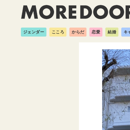
ジェンダー
こころ
からだ
恋愛
結婚
キ