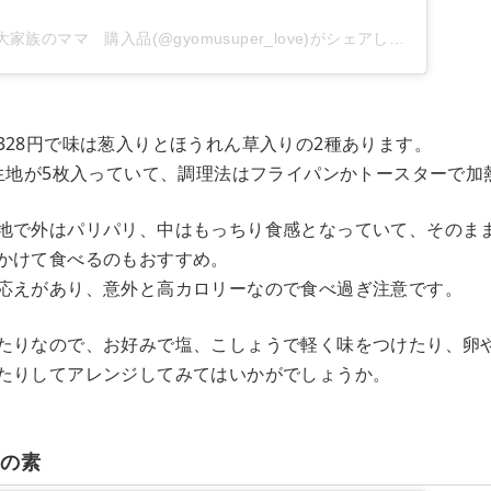
業務スーパーレポ 大家族のママ 購入品(@gyomusuper_love)がシェアした投稿
328円で味は葱入りとほうれん草入りの2種あります。
い生地が5枚入っていて、調理法はフライパンかトースターで加
地で外はパリパリ、中はもっちり食感となっていて、そのま
かけて食べるのもおすすめ。
応えがあり、意外と高カロリーなので食べ過ぎ注意です。
たりなので、お好みで塩、こしょうで軽く味をつけたり、卵
たりしてアレンジしてみてはいかがでしょうか。
鍋の素