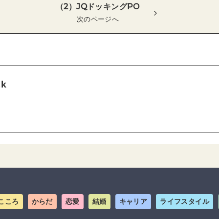
（2）JQドッキングPO
次のページへ
tk
こころ
からだ
恋愛
結婚
キャリア
ライフスタイル