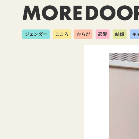
ジェンダー
こころ
からだ
恋愛
結婚
キ