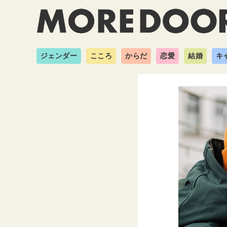
ジェンダー
こころ
からだ
恋愛
結婚
キ