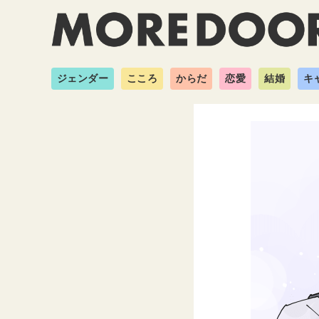
ジェンダー
こころ
からだ
恋愛
結婚
キ