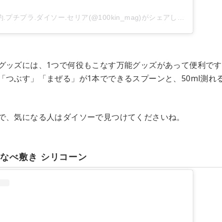
.プチプラ.ダイソー.セリア(@100kin_mag)がシェアした投稿
グッズには、1つで何役もこなす万能グッズがあって便利で
「つぶす」「まぜる」が1本でできるスプーンと、50ml測れ
で、気になる人はダイソーで見つけてくださいね。
なべ敷き シリコーン