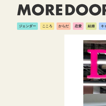
ジェンダー
こころ
からだ
恋愛
結婚
キ