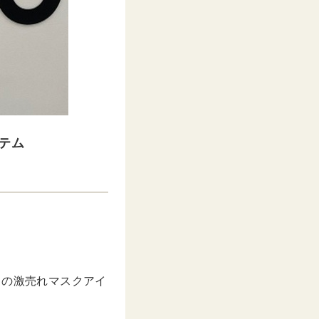
テム
。
ゥの激売れマスクアイ