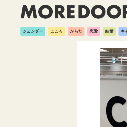
ジェンダー
こころ
からだ
恋愛
結婚
キ