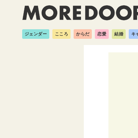
ジェンダー
こころ
からだ
恋愛
結婚
キ