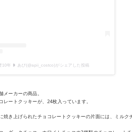
0年 ❥ あぴ(@apii_costco)がシェアした投稿
舗メーカーの商品。
コレートクッキーが、24枚入っています。
に焼き上げられたチョコレートクッキーの片面には、ミルク