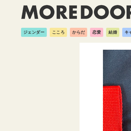
ジェンダー
こころ
からだ
恋愛
結婚
キ