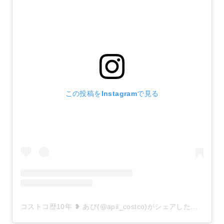
この投稿をInstagramで見る
コストコ歴10年 ❥ あぴ(@apii_costco)がシェアした投稿