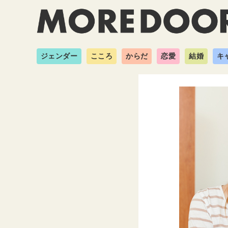
ジェンダー
こころ
からだ
恋愛
結婚
キ