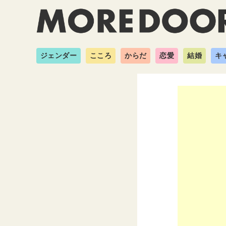
ジェンダー
こころ
からだ
恋愛
結婚
キ