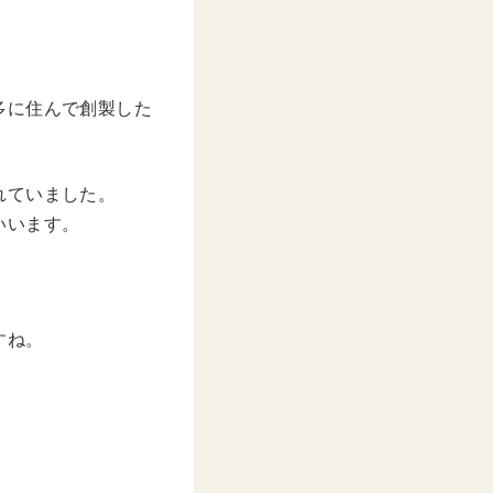
多に住んで創製した
れていました。
いいます。
すね。
。