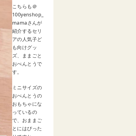
こちらも＠
100yenshop_
mamaさんが
紹介するセリ
アの人気子ど
も向けグッ
ズ、ままごと
おべんとうで
す。
ミニサイズの
おべんとうの
おもちゃにな
っているの
で、おままご
とにはぴった