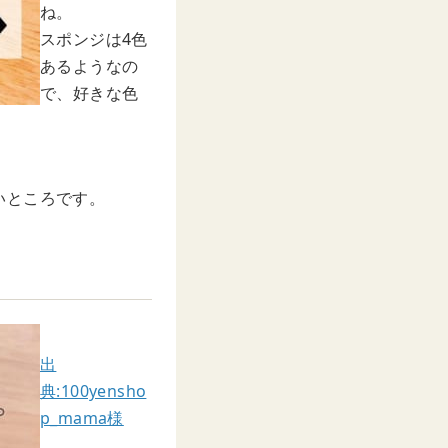
ね。
スポンジは4色
あるようなの
で、好きな色
いところです。
出
典:100yensho
p_mama様