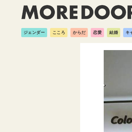
ジェンダー
こころ
からだ
恋愛
結婚
キ