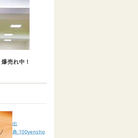
＞爆売れ中！
出
典:100yensho