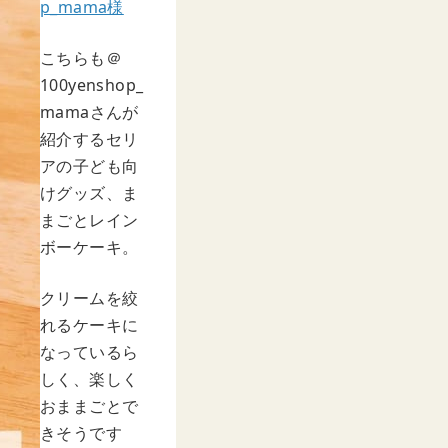
p_mama様
こちらも＠
100yenshop_
mamaさんが
紹介するセリ
アの子ども向
けグッズ、ま
まごとレイン
ボーケーキ。
クリームを絞
れるケーキに
なっているら
しく、楽しく
おままごとで
きそうです